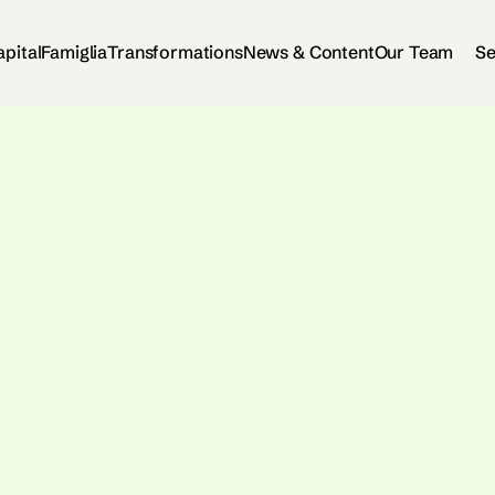
apital
Famiglia
Transformations
News & Content
Our Team
Se